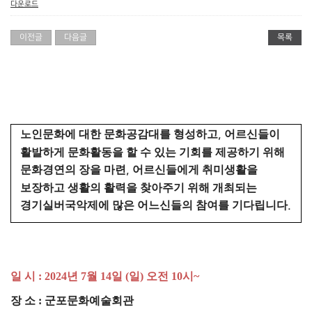
다운로드
이전글
다음글
목록
노인문화에 대한 문화공감대를 형성하고
,
어르신들이
활발하게 문화활동을 할 수 있는 기회를 제공하기 위해
문화경연의 장을 마련
,
어르신들에게 취미생활을
보장하고 생활의 활력을 찾아주기 위해 개최되는
경기실버국악제에 많은 어느신들의 참여를 기다립니다
.
일 시
: 2024
년
7
월
14
일
(
일
)
오전
10
시
~
장 소
:
군포문화예술회관