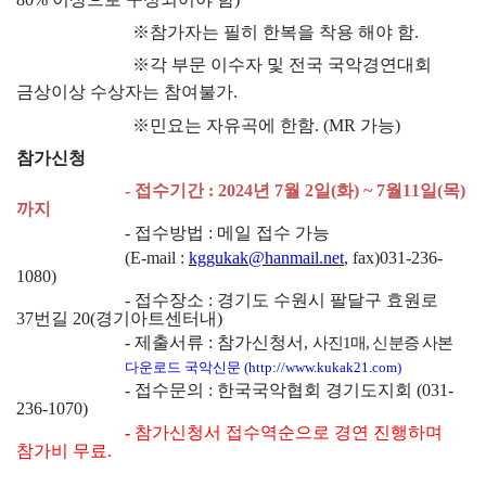
※
참가자는 필히 한복을 착용 해야 함
.
※
각 부문 이수자 및 전국 국악경연대회
금상이상 수상자는 참여불가
.
※
민요는 자유곡에 한함
. (MR
가능
)
참가신청
-
접수기간
: 2024
년
7
월
2
일
(
화
) ~ 7
월
11
일
(
목
)
까지
-
접수방법
:
메일 접수 가능
(E-mail :
kggukak@hanmail.net
, fax)031-236-
1080)
-
접수장소
:
경기도 수원시 팔달구 효원로
37
번길
20(
경기아트센터내
)
-
제출서류
:
참가신청서
,
사진
1
매
,
신분증 사본
다운로드 국악신문
(
http://www.kukak21.com)
-
접수문의
:
한국국악협회 경기도지회
(031-
236-1070)
-
참가신청서 접수역순으로 경연 진행하며
참가비 무료
.