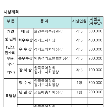
시상계획
지원금
부 문
품 격
시상인원
자부담
(
)
개인
대 상
보건복지부장관상
각
500,000
5
및 단체
최우수상
경기도지사상
각
5
400,000
민요
(
,
우 수 상
경기도의회의장상
각
5
300,000
판소리
,
준우수상
예총경기도연합회장상
각
무용
5
200,000
,
타악
,
한국국악협회
장 려 상
각
100,000
5
경기도지회장상
기악
)
한국국악협회
장 수 상
명
1
300,000
경기도지회장상
단 결 상
군포예총지회장상
팀
200,000
1
특별상
한국국악협회