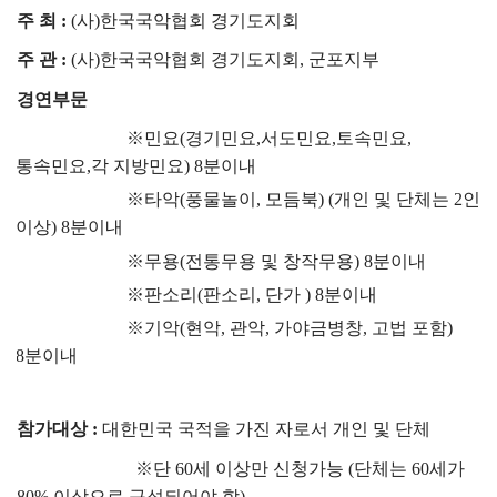
주 최
:
(
사
)
한국국악협회 경기도지회
주 관
:
(
사
)
한국국악협회 경기도지회
,
군포지부
경연부문
※
민요
(
경기민요
,
서도민요
,
토속민요
,
통속민요
,
각 지방민요
) 8
분이내
※
타악
(
풍물놀이
,
모듬북
) (
개인 및 단체는
2
인
이상
) 8
분이내
※
무용
(
전통무용 및 창작무용
) 8
분이내
※
판소리
(
판소리
,
단가
) 8
분이내
※
기악
(
현악
,
관악
,
가야금병창
,
고법 포함
)
8
분이내
참가대상
:
대한민국 국적을 가진 자로서 개인 및 단체
※
단
60
세 이상만 신청가능
(
단체는
60
세가
80%
이상으로 구성되어야 함
)