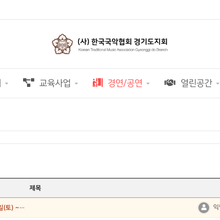
개
교육사업
경연/공연
열린공간
제목
익
제31회 경기국악제 전국국악경연대회 11월8일(토) ~ 11월9일(일) 수원팔달문화센터