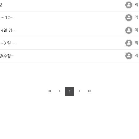
익
강
익
제29회 경기국악제 개최요강 / 11월 11일(토) ~ 12일(일) 안산문화예술의전당
익
제28회 경기국악제가 2022년 11월 13일 ~ 14일 경기섬유종합지원센터에서 개최됩니다.
익
제27회 경기국악제 전국국악경연대회 12월 7 ~8 일 - 접수마감일 연기
익
2020년 제26회 경기국악제 경연대회 개최요강(수정되었습니다.)
1