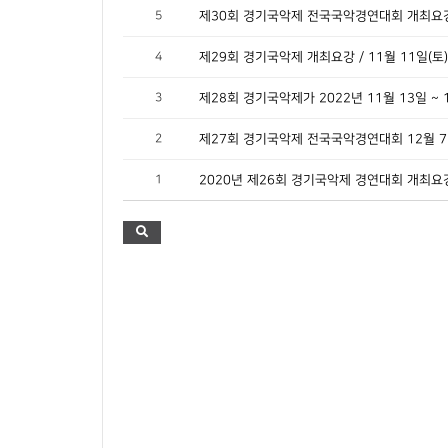
5
제30회 경기국악제 전국국악경연대회 개최요
4
3
2
1