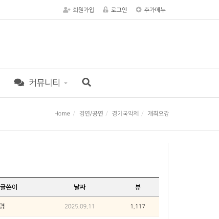
회원가입
로그인
추가메뉴
커뮤니티
Home
경연/공연
경기국악제
개최요강
글쓴이
날짜
뷰
명
2025.09.11
1,117