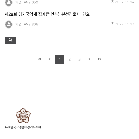
2022.11.14
익명
2,059
제28회 경기국악제 집계(명인부)_본선진출자_민요
2022.11.13
익명
2,305
1
2
3