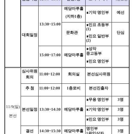
예당마루홀
∎
기악 명인부
예선
(
지하
1
층
)
13:30~15:00
∎
민요 초등부
(1)
문화관
단심
대회일정
∎
민요 일반부
(2)
∎
성악
중고등부
15:00~17:00
예당마루홀
∎
민요 명인부
심사위원
11:00~12:00
회의실
본선심사위원
회의
추 첨
11:00~12:00
1
층로비
본선진출자
∎
무용 명인부
3
명
11/9(
일
)
본선일정
13:30~14:30
예당마루홀
∎
기악 명인부
3
명
본선
∎
민요 명인부
3
명
명인부
결선
14:30~15:30
예당마루홀
3
명
1
위입상자