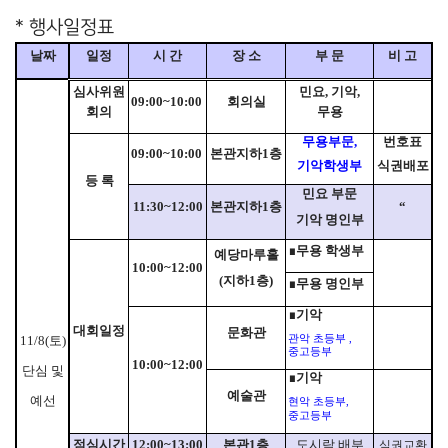
* 행사일정표
날짜
일정
시 간
장 소
부 문
비 고
심사위원
민요
,
기악
,
09:00~10:00
회의실
회의
무용
무용부문
,
번호표
09:00~10:00
본관지하
1
층
기악학생부
식권배포
등 록
민요 부문
11:30~12:00
본관지하
1
층
“
기악 명인부
∎
무용 학생부
예당마루홀
10:00~12:00
(
지하
1
층
)
∎
무용 명인부
∎
기악
대회일정
문화관
11/8(
토
)
관악 초등부
,
중고등부
10:00~12:00
단심 및
∎
기악
예술관
예선
현악 초등부
,
중고등부
점심시간
12:00~13:00
본관
1
층
도시락 배부
식권교환